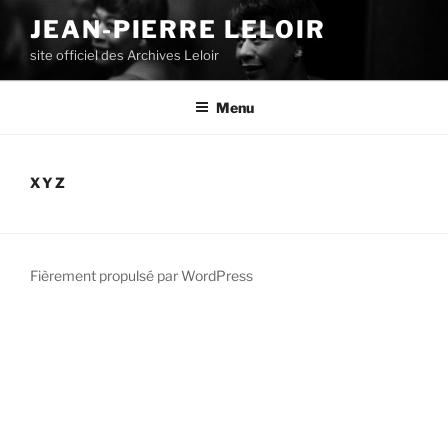
Aller
JEAN-PIERRE LELOIR
au
site officiel des Archives Leloir
contenu
principal
Menu
XYZ
Fièrement propulsé par WordPress